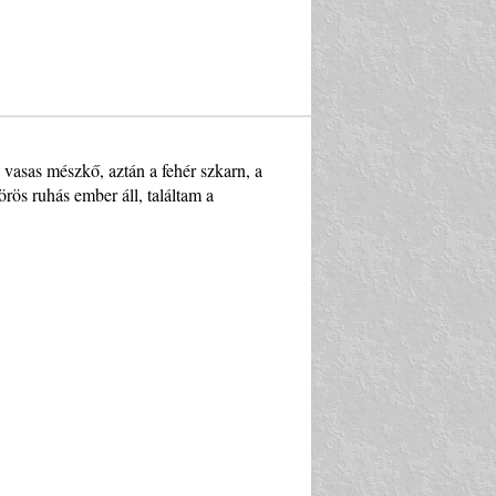
a vasas mészkő, aztán a fehér szkarn, a
örös ruhás ember áll, találtam a