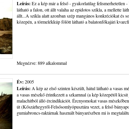
Leírás:
Ez a kép már a felső - gyakorlatilag felismerhetetlen -
látható a falon, ott állt valaha az epidotos szikla, a mellette 
állt...A szikla alatt azonban szép mangános konkréciókat és so
közepén, a törmelékkúp fölött látható a balatonfőkajári kvarcfil
Megnézve: 889 alkalommal
Év:
2005
Leírás:
A kép az első szinten készült, hátul látható a vasas m
a vasas mészkő érintkezett a szkarnnal (a kép közepétől kicsit j
malachitból álló ércindikációt. Ércnyomokat vasas mészkőben 
út (Kőszárhegyről-Felsősomlyópusztára vezet, a felső bányapo
gumiabroncs-raktárnak használt bányarészben mi is megtalált