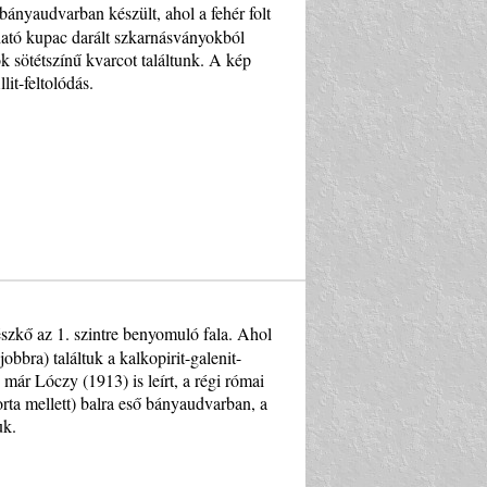
 bányaudvarban készült, ahol a fehér folt
látható kupac darált szkarnásványokból
k sötétszínű kvarcot találtunk. A kép
lit-feltolódás.
észkő az 1. szintre benyomuló fala. Ahol
obbra) találtuk a kalkopirit-galenit-
már Lóczy (1913) is leírt, a régi római
rta mellett) balra eső bányaudvarban, a
uk.