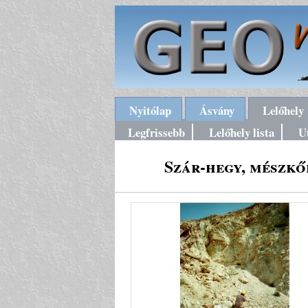
Nyitólap
Ásvány
Lelőhely
Legfrissebb
Lelőhely lista
U
Szár-hegy, mészkő