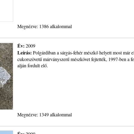
Megnézve: 1386 alkalommal
Év:
2009
Leírás:
Polgárdiban a sárgás-fehér mészkő helyett most már el
cukorszövetű márványszerű mészkövet fejtették, 1997-ben a fe
alján fordult elő.
Megnézve: 1349 alkalommal
Év:
2009