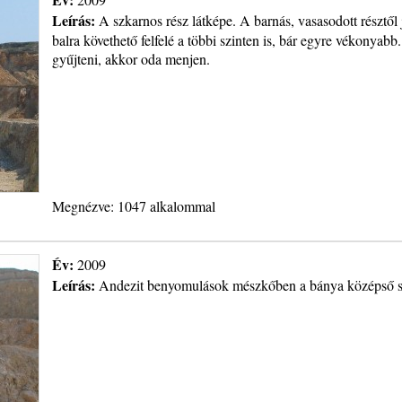
Leírás:
A szkarnos rész látképe. A barnás, vasasodott résztől 
balra követhető felfelé a többi szinten is, bár egyre vékonyabb
gyűjteni, akkor oda menjen.
Megnézve: 1047 alkalommal
Év:
2009
Leírás:
Andezit benyomulások mészkőben a bánya középső sz