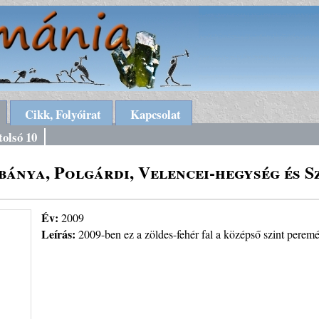
Cikk, Folyóirat
Kapcsolat
tolsó 10
bánya, Polgárdi, Velencei-hegység és 
Év:
2009
Leírás:
2009-ben ez a zöldes-fehér fal a középső szint peremé