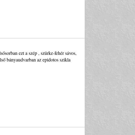
sősorban ezt a szép , szürke-fehér sávos,
lső bányaudvarban az epidotos szikla