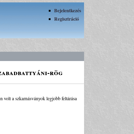
Bejelentkezés
Regisztráció
Szabadbattyáni-rög
n volt a szkarnásványok legjobb feltárása