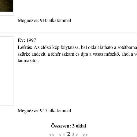
Megnézve: 910 alkalommal
Év:
1997
Leírás:
Az előző kép folytatása, bal oldalt látható a sötétbarn
szürke andezit, a fehér szkarn és újra a vasas mészkő, ahol a v
taumazitot.
Megnézve: 947 alkalommal
Összesen: 3 oldal
2
<<
<
1
3
>
>>