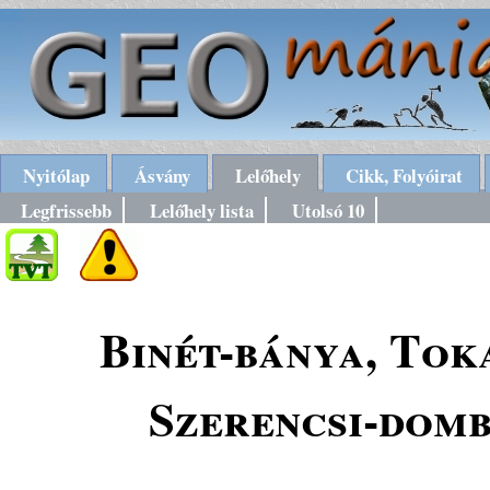
Nyitólap
Ásvány
Lelőhely
Cikk, Folyóirat
Legfrissebb
Lelőhely lista
Utolsó 10
Binét-bánya, Tok
Szerencsi-domb