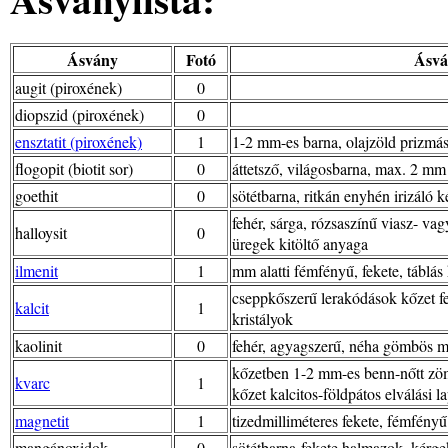
Ásvány
Fotó
Ásvá
augit (piroxének)
0
diopszid (piroxének)
0
ensztatit (piroxének)
1
1-2 mm-es barna, olajzöld prizmás
flogopit (biotit sor)
0
áttetsző, világosbarna, max. 2 mm
goethit
0
sötétbarna, ritkán enyhén irizáló
fehér, sárga, rózsaszínű viasz- va
halloysit
0
üregek kitöltő anyaga
ilmenit
1
mm alatti fémfényű, fekete, táblás 
cseppkőszerű lerakódások kőzet fel
kalcit
1
kristályok
kaolinit
0
fehér, agyagszerű, néha gömbös m
kőzetben 1-2 mm-es benn-nőtt zöm
kvarc
1
kőzet kalcitos-földpátos elválási la
magnetit
1
tizedmilliméteres fekete, fémfényű
mangánoxidok
0
sötétbarna-fekete halmazok, kérge