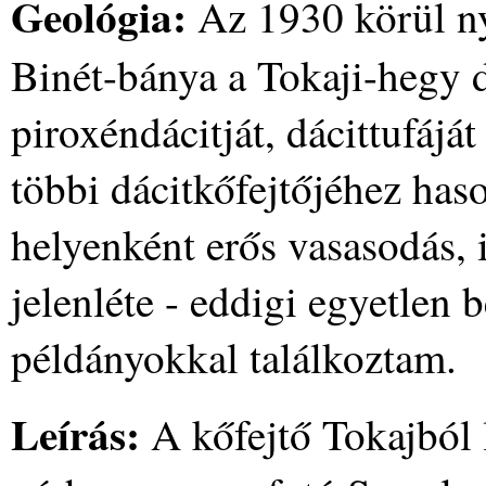
Geológia:
Az 1930 körül ny
Binét-bánya a Tokaji-hegy d
piroxéndácitját, dácittufáját
többi dácitkőfejtőjéhez has
helyenként erős vasasodás, 
jelenléte - eddigi egyetlen
példányokkal találkoztam.
Leírás:
A kőfejtő Tokajból 