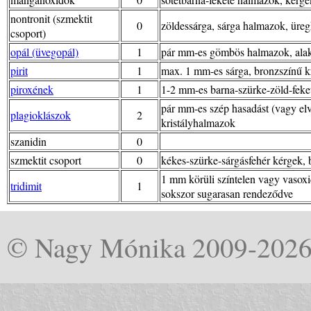
nontronit (szmektit
0
zöldessárga, sárga halmazok, üreg
csoport)
opál (üvegopál)
1
pár mm-es gömbös halmazok, alak
pirit
1
max. 1 mm-es sárga, bronzszínű kri
piroxének
1
1-2 mm-es barna-szürke-zöld-fekete
pár mm-es szép hasadást (vagy elvá
plagioklászok
2
kristályhalmazok
szanidin
0
szmektit csoport
0
kékes-szürke-sárgásfehér kérgek,
1 mm körüli színtelen vagy vasoxi
tridimit
1
sokszor sugarasan rendeződve
© Nagy Mónika 2009-202