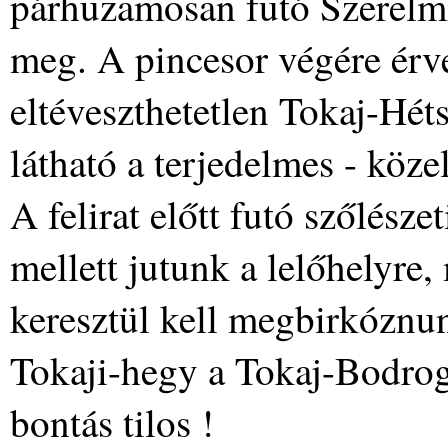
párhuzamosan futó Szerelmi
meg. A pincesor végére érve
eltéveszthetetlen Tokaj-Hétsz
látható a terjedelmes - köz
A felirat előtt futó szőlésze
mellett jutunk a lelőhelyre
keresztül kell megbirkóznun
Tokaji-hegy a Tokaj-Bodrog
bontás tilos !