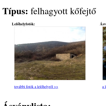
Típus:
felhagyott kőfejtő
Lelőhelyfotók:
Ásv
további fotók a lelőhelyről >>
a 
Ásványlista: