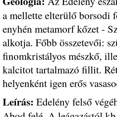
Geológia:
Az Edelény észa
a mellette elterülő borsodi 
enyhén metamorf kőzet - S
alkotja. Főbb összetevői: s
finomkristályos mészkő, ill
kalcitot tartalmazó fillit. 
helyenként igen erős vasasod
Leírás:
Edelény felső végéh
Abod felé. A leágazástól kb.