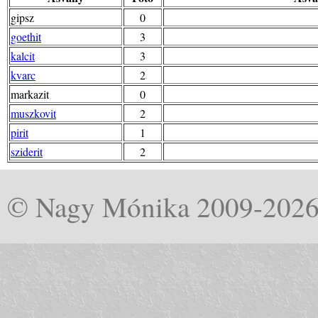
gipsz
0
goethit
3
kalcit
3
kvarc
2
markazit
0
muszkovit
2
pirit
1
sziderit
2
© Nagy Mónika 2009-202