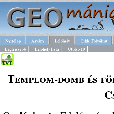
Nyitólap
Ásvány
Lelőhely
Cikk, Folyóirat
Legfrissebb
Lelőhely lista
Utolsó 10
Templom-domb és föl
C