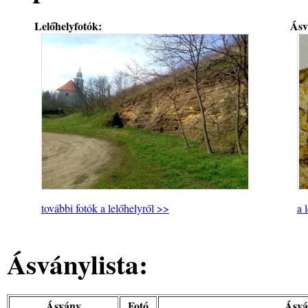
Lelőhelyfotók:
Ásv
további fotók a lelőhelyről >>
a 
Ásványlista:
Ásvány
Fotó
Ásvá