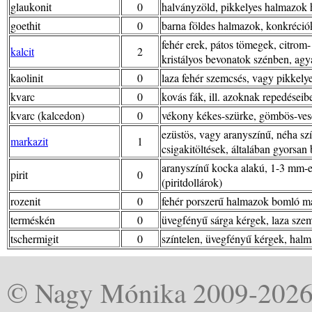
glaukonit
0
halványzöld, pikkelyes halmazo
goethit
0
barna földes halmazok, konkréciók,
fehér erek, pátos tömegek, citrom
kalcit
2
kristályos bevonatok szénben, ag
kaolinit
0
laza fehér szemcsés, vagy pikke
kvarc
0
kovás fák, ill. azoknak repedései
kvarc (kalcedon)
0
vékony kékes-szürke, gömbös-vesé
ezüstös, vagy aranyszínű, néha szí
markazit
1
csigakitöltések, általában gyorsan 
aranyszínű kocka alakú, 1-3 mm-e
pirit
0
(piritdollárok)
rozenit
0
fehér porszerű halmazok bomló m
terméskén
0
üvegfényű sárga kérgek, laza szem
tschermigit
0
színtelen, üvegfényű kérgek, hal
© Nagy Mónika 2009-202