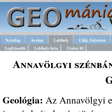
Nyitólap
Ásvány
Lelőhely
Cikk, Folyóirat
Legfrissebb
Lelőhely lista
Utolsó 10
Annavölgyi szénbán
G
Geológia:
Az Annavölgyi e