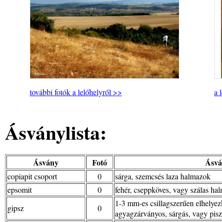
további fotók a lelőhelyről >>
a 
Ásványlista:
Ásvány
Fotó
Ásvá
copiapit csoport
0
sárga, szemcsés laza halmazok
epsomit
0
fehér, cseppköves, vagy szálas ha
1-3 mm-es csillagszerűen elhelyez
gipsz
0
agyagzárványos, sárgás, vagy pis