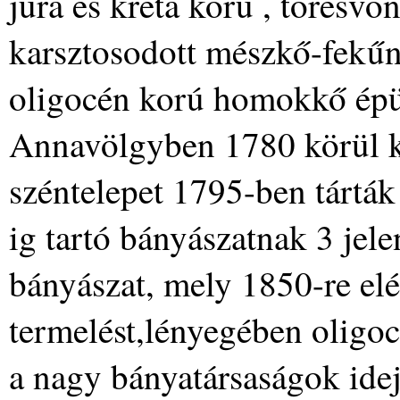
jura és kréta korú , törésvo
karsztosodott mészkő-fekűn 
oligocén korú homokkő épül
Annavölgyben 1780 körül ke
széntelepet 1795-ben tárták
ig tartó bányászatnak 3 jele
bányászat, mely 1850-re elé
termelést,lényegében oligoc
a nagy bányatársaságok idej