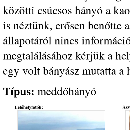
közötti csúcsos hányó a ka
is néztünk, erősen benőtte a
állapotáról nincs informáci
megtalálásához kérjük a hel
egy volt bányász mutatta a 
Típus:
meddőhányó
Lelőhelyfotók:
Ásv