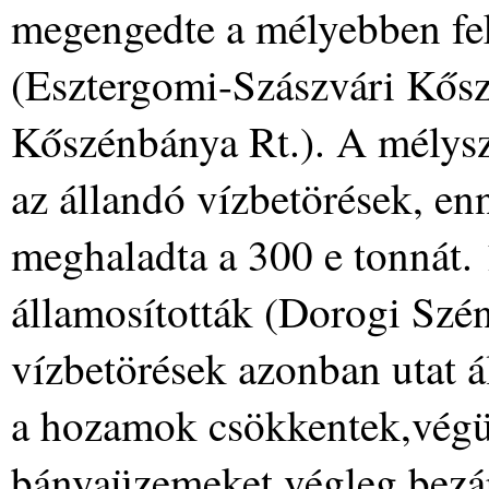
megengedte a mélyebben fek
(Esztergomi-Szászvári Kősz
Kőszénbánya Rt.). A mélysz
az állandó vízbetörések, enn
meghaladta a 300 e tonnát. 
államosították (Dorogi Szén
vízbetörések azonban utat ál
a hozamok csökkentek,végü
bányaüzemeket végleg bezá