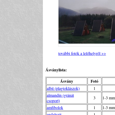
további fotók a lelőhelyről >>
Ásványlista:
Ásvány
Fotó
albit (plagioklászok)
1
almandin (gránát
3
1-3 mm-
csoport)
amfibolok
1
1-3 mm-
andaluzit
1