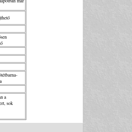
llapotban már
jthető
ősen
tő
ötétbarna-
a
an a
rt, sok