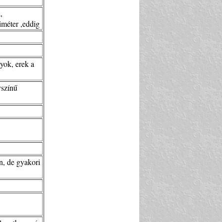
,
iméter ,eddig
lyok, erek a
yszínű
n, de gyakori