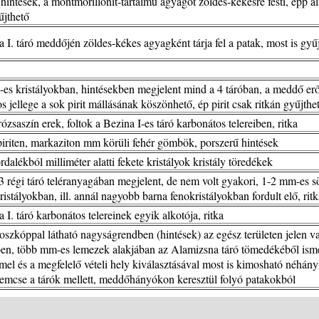
 hintések, a montmorillonit-tartalmú agyagot zöldes-kékesre festi, épp á
jthető
a I. táró meddőjén zöldes-kékes agyagként tárja fel a patak, most is gyű
es kristályokban, hintésekben megjelent mind a 4 táróban, a meddő er
s jellege a sok pirit mállásának köszönhető, ép pirit csak ritkán gyűjthe
ózsaszín erek, foltok a Bezina I-es táró karbonátos telereiben, ritka
iriten, markaziton mm körüli fehér gömbök, porszerű hintések
dalékból milliméter alatti fekete kristályok kristály töredékek
3 régi táró teléranyagában megjelent, de nem volt gyakori, 1-2 mm-es s
ristályokban, ill. annál nagyobb barna fenokristályokban fordult elő, ritk
 I. táró karbonátos telereinek egyik alkotója, ritka
oszkóppal látható nagyságrendben (hintések) az egész területen jelen v
ben, több mm-es lemezek alakjában az Alamizsna táró tömedékéből isme
mel és a megfelelő vételi hely kiválasztásával most is kimosható néhány
emcse a tárók mellett, meddőhányókon keresztül folyó patakokból