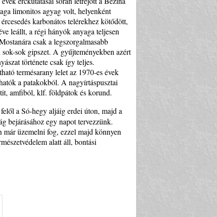
évek érckutatásai során létrejött a Bezina
yaga limonitos agyag volt, helyenként
z ércesedés karbonátos telérekhez kötődött,
ve leállt, a régi hányók anyaga teljesen
t. Mostanára csak a legszorgalmasabb
l sok-sok gipszet. A gyűjteményekben azért
szat története csak így teljes.
ható termésarany lelet az 1970-es évek
shatók a patakokból. A nagyírtáspusztai
it, amfiból, klf. földpátok és korund.
elől a Só-hegy aljáig erdei úton, majd a
sság bejárásához egy napot tervezzünk.
an már üzemelni fog, ezzel majd könnyen
rmészetvédelem alatt áll, bontási