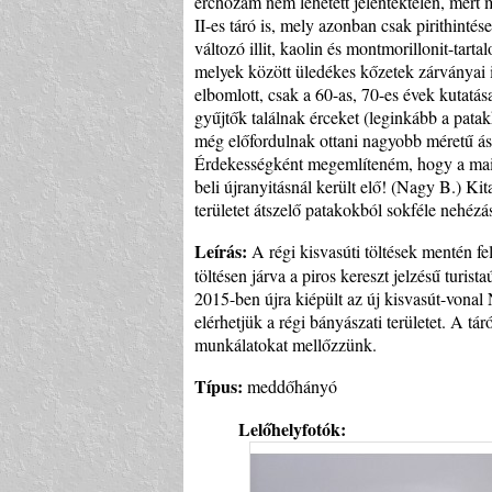
érchozam nem lehetett jelentéktelen, mert 
II-es táró is, mely azonban csak pirithinté
változó illit, kaolin és montmorillonit-tar
melyek között üledékes kőzetek zárványai is
elbomlott, csak a 60-as, 70-es évek kutatás
gyűjtők találnak érceket (leginkább a pat
még előfordulnak ottani nagyobb méretű ásv
Érdekességként megemlíteném, hogy a mai M
beli újranyitásnál került elő! (Nagy B.) Ki
területet átszelő patakokból sokféle nehézá
Leírás:
A régi kisvasúti töltések mentén f
töltésen járva a piros kereszt jelzésű turi
2015-ben újra kiépült az új kisvasút-vonal
elérhetjük a régi bányászati területet. A tá
munkálatokat mellőzzünk.
Típus:
meddőhányó
Lelőhelyfotók: