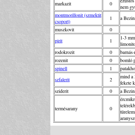
ezüstös
markazit
0
nem gyű
montmorillonit (szmektit
1
a Bezin
csoport)
muszkovit
0
1-3 mm-
pirit
1
limonito
rodokrozit
0
barnás-r
rozenit
0
bomló p
spinell
1
patakhor
mind a 
szfalerit
2
fekete k
sziderit
0
a Bezina
ércmikr
telérek
termésarany
0
türelem
aranysz