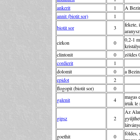
ankerit
1
A Bezin
annit (biotit sor)
1
fekete, 
biotit sor
3
aranysz
0,2-1 m
cirkon
0
kristál
clintonit
0
zöldes 
cordierit
1
dolomit
0
a Bezin
epidot
2
flogopit (biotit sor)
0
magas e
galenit
4
írták le
Az Alam
gipsz
2
gyűjthe
látványo
földes,
goethit
0
magas p