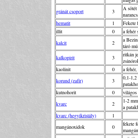
A sötét
gránát csoport
3
narancs
hematit
1
Fekete 
illit
0
a fehér
a Bezin
kalcit
2
táró múl
ritkán 
kalkopirit
3
zsinóro
kaolinit
0
a fehér,
0,1-1,2
korund (zafír)
3
patakho
kutnohorit
0
világos 
1-2 mm-
kvarc
2
a patakh
kvarc (hegyikristály)
1
fekete 
mangánoxidok
0
mangánt