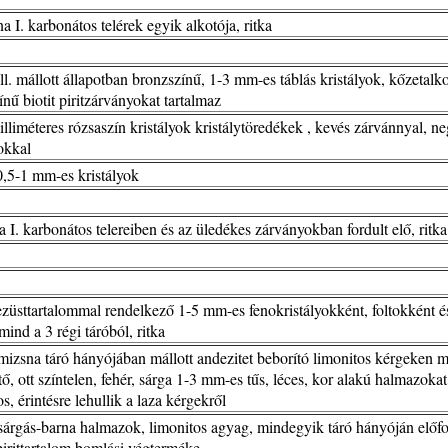
a I. karbonátos telérek egyik alkotója, ritka
ill. mállott állapotban bronzszínű, 1-3 mm-es táblás kristályok, kőzetalko
ínű biotit piritzárványokat tartalmaz
illiméteres rózsaszín kristályok kristálytöredékek , kevés zárvánnyal, ne
yokkal
0,5-1 mm-es kristályok
a I. karbonátos telereiben és az üledékes zárványokban fordult elő, ritka
züsttartalommal rendelkező 1-5 mm-es fenokristályokként, foltokként é
 mind a 3 régi táróból, ritka
izsna táró hányójában mállott andezitet beborító limonitos kérgeken m
tő, ott színtelen, fehér, sárga 1-3 mm-es tűs, léces, kor alakú halmazok
s, érintésre lehullik a laza kérgekről
 sárgás-barna halmazok, limonitos agyag, mindegyik táró hányóján előfo
irittartalom bomlási végterméke