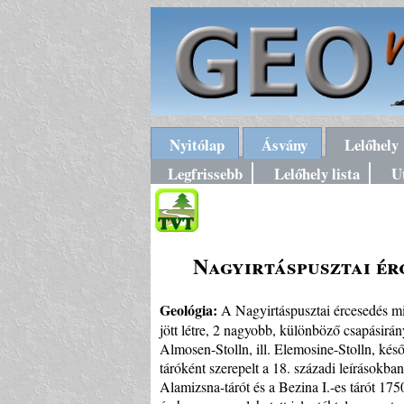
Nyitólap
Ásvány
Lelőhely
Legfrissebb
Lelőhely lista
U
Nagyirtáspusztai é
Geológia:
A Nagyirtáspusztai ércesedés mi
jött létre, 2 nagyobb, különböző csapásirán
Almosen-Stolln, ill. Elemosine-Stolln, kés
táróként szerepelt a 18. századi leírásokba
Alamizsna-tárót és a Bezina I.-es tárót 17