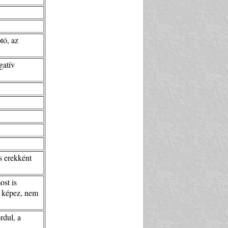
tó, az
gatív
s erekként
ost is
at képez, nem
rdul, a