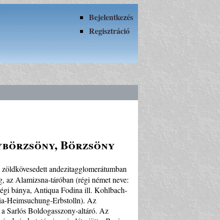
Bejelentkezés
Regisztráció
ybörzsöny, Börzsöny
tt zöldkövesedett andezitagglomerátumban
eg, az Alamizsna-táróban (régi német neve:
régi bánya, Antiqua Fodina ill. Kohlbach-
Maria-Heimsuchung-Erbstolln). Az
tt a Sarlós Boldogasszony-altáró. Az