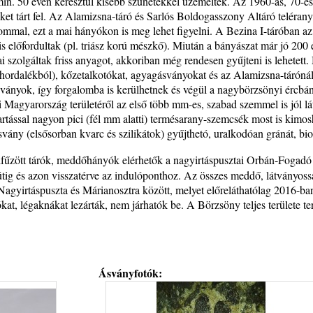
min. 50 éven keresztül kisebb szünetekkel üzemeltek. Az 1960-as, 70-es 
seket tárt fel. Az Alamizsna-táró és Sarlós Boldogasszony Altáró teléran
talommal, ezt a mai hányókon is meg lehet figyelni. A Bezina I-táróban a
 előfordultak (pl. triász korú mészkő). Miután a bányászat már jó 200 é
ai szolgáltak friss anyagot, akkoriban még rendesen gyűjteni is lehetet
akhordalékból), kőzetalkotókat, agyagásványokat és az Alamizsna-táróná
ányok, így forgalomba is kerülhetnek és végül a nagybörzsönyi ércbányá
agyarország területéről az első több mm-es, szabad szemmel is jól lát
tartással nagyon pici (fél mm alatti) termésarany-szemcsék most is kimo
svány (elsősorban kvarc és szilikátok) gyűjthetó, uralkodóan gránát, biot
elfűzött tárók, meddőhányók elérhetők a nagyirtáspusztai Orbán-Fogadó f
staútig és azon visszatérve az indulóponthoz. Az összes meddő, látványo
 Nagyirtáspuszta és Márianosztra között, melyet előreláthatólag 2016-b
rókat, légaknákat lezárták, nem járhatók be. A Börzsöny teljes területe te
Ásványfotók: