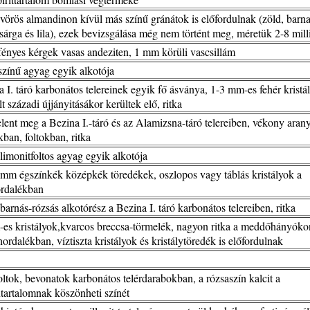
 vörös almandinon kívül más színű gránátok is előfordulnak (zöld, barna
sárga és lila), ezek bevizsgálása még nem történt meg, méretük 2-8 mill
fényes kérgek vasas andeziten, 1 mm körüli vascsillám
 színű agyag egyik alkotója
a I. táró karbonátos telereinek egyik fő ásványa, 1-3 mm-es fehér kristá
t századi újjányitásákor kerültek elő, ritka
jelent meg a Bezina I.-táró és az Alamizsna-táró telereiben, vékony aran
kban, foltokban, ritka
 limonitfoltos agyag egyik alkotója
 mm égszínkék középkék töredékek, oszlopos vagy táblás kristályok a
rdalékban
barnás-rózsás alkotórész a Bezina I. táró karbonátos telereiben, ritka
es kristályok,kvarcos breccsa-törmelék, nagyon ritka a meddőhányóko
ordalékban, víztiszta kristályok és kristálytöredék is előfordulnak
foltok, bevonatok karbonátos telérdarabokban, a rózsaszín kalcit a
artalomnak köszönheti színét