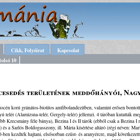
Cikk, Folyóirat
Kapcsolat
tolsó 10
rcesedés területének meddőhányói, Nag
océn korú gránátos-biotitos amfibolandezitben, valamint erősen bonto
yú telér (Alamizsna-telér, Gergely-telér) jellemzi. 4 táróban kutatták m
őbb Krecsmány féle bánya), Bezina I és II tárók (ebből csak a Bezina I 
n) és a Sarlós Boldogasszony, ill. Mária kísértése altáró (régi néven: 
50-ben kezdték hajtani, elsősorban ezüst- és aranyércre, majd következe