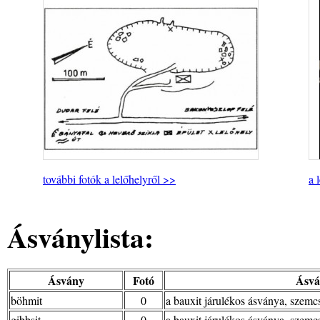
további fotók a lelőhelyről >>
a 
Ásványlista:
Ásvány
Fotó
Ásvá
böhmit
0
a bauxit járulékos ásványa, szem
gibbsit
0
a bauxit járulékos ásványa, szem