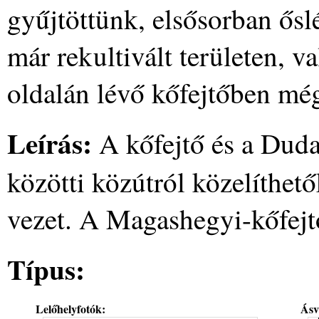
gyűjtöttünk, elsősorban őslé
már rekultivált területen, v
oldalán lévő kőfejtőben még
Leírás:
A kőfejtő és a Dud
közötti közútról közelíthet
vezet. A Magashegyi-kőfejt
Típus:
Lelőhelyfotók:
Ásv