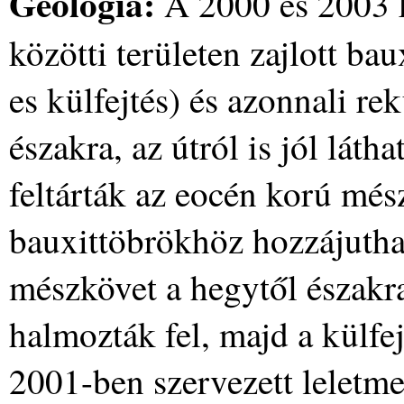
Geológia:
A 2000 és 2003 
közötti területen zajlott b
es külfejtés) és azonnali r
északra, az útról is jól lát
feltárták az eocén korú més
bauxittöbrökhöz hozzájuthas
mészkövet a hegytől északra
halmozták fel, majd a külfej
2001-ben szervezett lelet