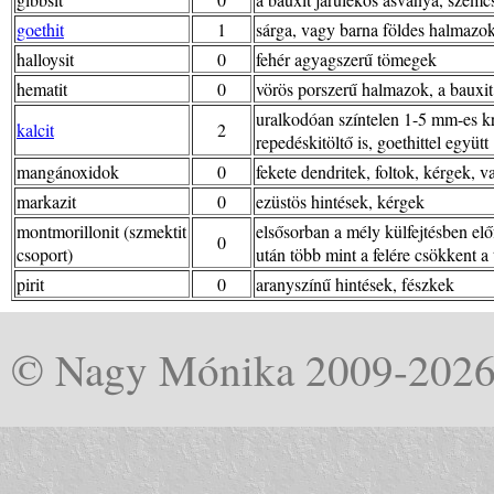
goethit
1
sárga, vagy barna földes halmazok,
halloysit
0
fehér agyagszerű tömegek
hematit
0
vörös porszerű halmazok, a bauxit
uralkodóan színtelen 1-5 mm-es kr
kalcit
2
repedéskitöltő is, goethittel együtt
mangánoxidok
0
fekete dendritek, foltok, kérgek,
markazit
0
ezüstös hintések, kérgek
montmorillonit (szmektit
elsősorban a mély külfejtésben elő
0
csoport)
után több mint a felére csökkent a 
pirit
0
aranyszínű hintések, fészkek
© Nagy Mónika 2009-202