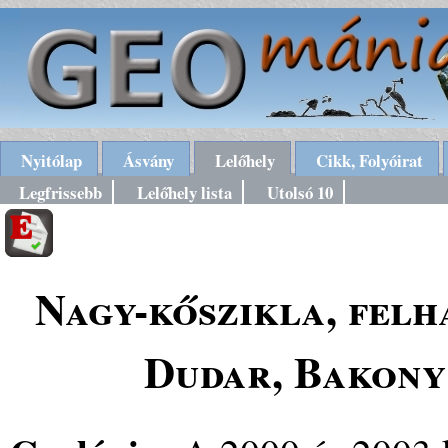
Nyitólap
Ásvány
Lelőhely
Cikk, Folyóirat
Legfrissebb
Lelőhely lista
Utolsó 10
Nagy-kőszikla, felh
Dudar, Bakony