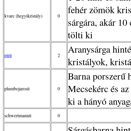
fehér zömök krist
kvarc (hegyikristály)
0
sárgára, akár 10
tölti ki
Aranysárga hint
pirit
2
kristályok, kris
Barna porszerű h
Mecsekérc és az
plumbojarosit
0
ki a hányó anyag
schwertmannit
0
Sárgásbarna hint