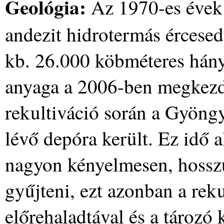
Geológia:
Az 1970-es évek 
andezit hidrotermás ércesedé
kb. 26.000 köbméteres hány
anyaga a 2006-ben megkezde
rekultiváció során a Gyöngy
lévő depóra került. Ez idő a
nagyon kényelmesen, hosszú
gyűjteni, ezt azonban a rek
előrehaladtával és a tározó 