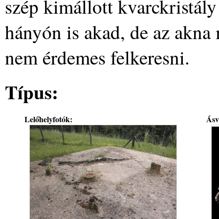
szép kimállott kvarckristály
hányón is akad, de az akna m
nem érdemes felkeresni.
Típus:
Lelőhelyfotók:
Ásv