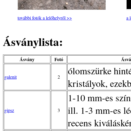
további fotók a lelőhelyről >>
a 
Ásványlista:
Ásvány
Fotó
Ásvá
ólomszürke hinté
galenit
2
kristályok, ezekb
1-10 mm-es színt
ill. 1-3 mm-es lé
gipsz
3
recens kiváláské