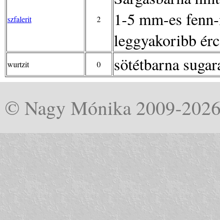
1-5 mm-es fenn-n
szfalerit
2
leggyakoribb ér
sötétbarna sugar
wurtzit
0
© Nagy Mónika 2009-202