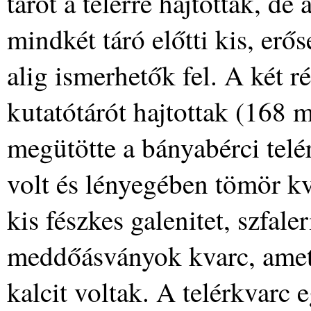
tárót a telérre hajtották, de
mindkét táró előtti kis, e
alig ismerhetők fel. A két r
kutatótárót hajtottak (168 
megütötte a bányabérci telér
volt és lényegében tömör kv
kis fészkes galenitet, szfaler
meddőásványok kvarc, ametis
kalcit voltak. A telérkvarc 