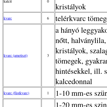
kalcit
0
kristályok
telérkvarc tömeg
kvarc
6
a hányó leggyako
nőtt, halványlila
kristályok, szala
kvarc (ametiszt)
3
tömegek, gyakran
hintésekkel, ill.
kalcedonnal
1-10 mm-es szür
kvarc (füstkvarc)
1
1-20 mm-es szin