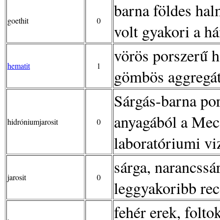
barna földes hal
goethit
0
volt gyakori a h
vörös porszerű h
hematit
1
gömbös aggregá
Sárgás-barna po
anyagából a Mec
hidróniumjarosit
0
laboratóriumi vi
sárga, narancssá
jarosit
0
leggyakoribb rec
fehér erek, folt