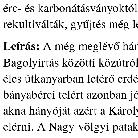
érc- és karbonátásványoktó
rekultiválták, gyűjtés még l
Leírás:
A még meglévő hány
Bagolyirtás közötti közútró
éles útkanyarban letérő erdé
bányabérci telért azonban jó
akna hányóját azért a Károly
elérni. A Nagy-völgyi patak