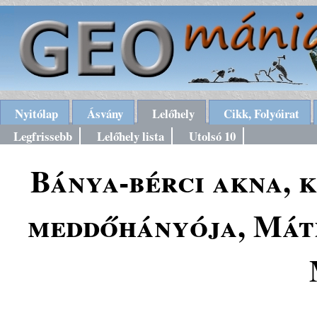
Nyitólap
Ásvány
Lelőhely
Cikk, Folyóirat
Legfrissebb
Lelőhely lista
Utolsó 10
Bánya-bérci akna, 
meddőhányója, Mát