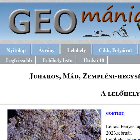
Nyitólap
Ásvány
Lelőhely
Cikk, Folyóirat
Legfrissebb
Lelőhely lista
Utolsó 10
Juharos, Mád, Zempléni-hegysé
A lelőhely
goethit
Leírás: Fényes, a
2023.február.
Lelőhely:
Juharo