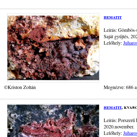
hematit
Leírás: Gömbös-s
Saját gyűjtés, 20
Lelőhely:
Juharo
©Kriston Zoltán
Megnézve: 686 a
hematit
, kvar
Leírás: Porszerű 
2020.november.
Lelőhely:
Juharo