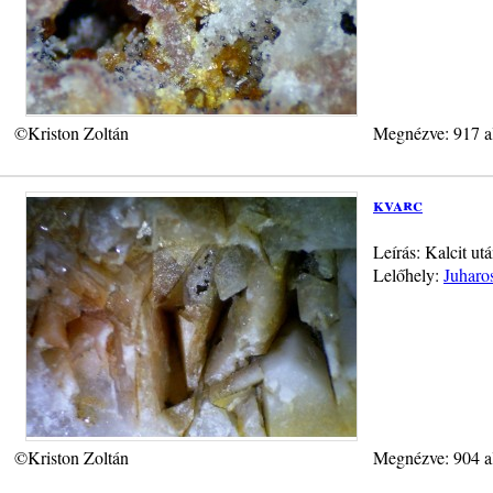
©Kriston Zoltán
Megnézve: 917 a
kvarc
Leírás: Kalcit ut
Lelőhely:
Juharo
©Kriston Zoltán
Megnézve: 904 a