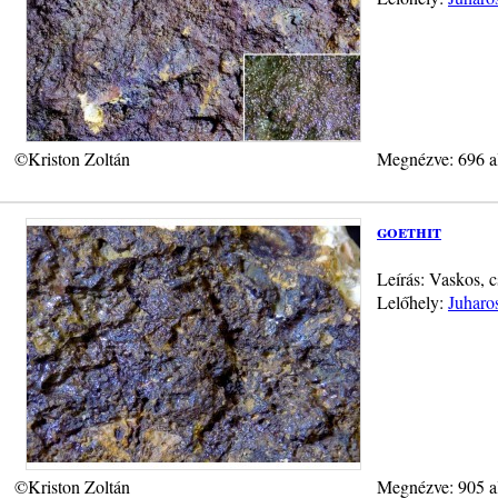
©Kriston Zoltán
Megnézve: 696 a
goethit
Leírás: Vaskos, c
Lelőhely:
Juharo
©Kriston Zoltán
Megnézve: 905 a