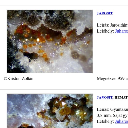
jarosit
Leírás: Jarosith
Lelőhely:
Juharo
©Kriston Zoltán
Megnézve: 959 a
jarosit
, hemat
Leírás: Gyantasár
3,8 mm. Saját gy
Lelőhely:
Juharo