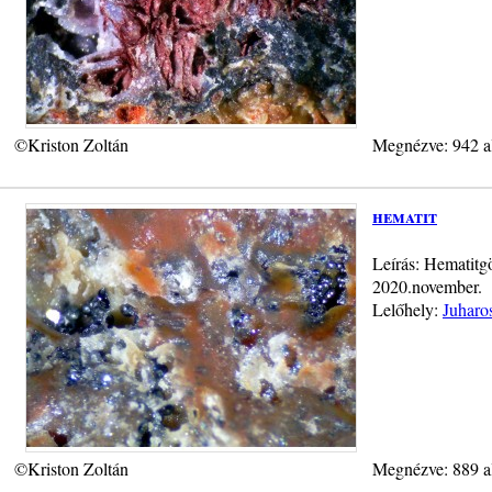
©Kriston Zoltán
Megnézve: 942 a
hematit
Leírás: Hematitg
2020.november.
Lelőhely:
Juharo
©Kriston Zoltán
Megnézve: 889 a