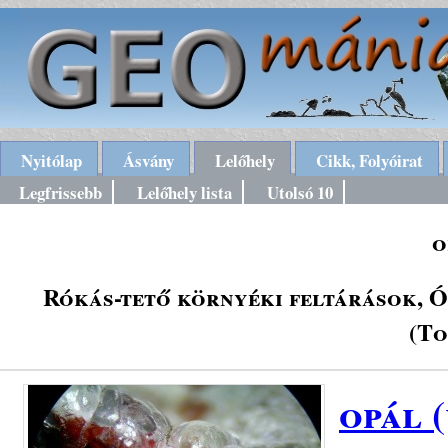
Nyitólap
Ásvány
Lelőhely
Cikk, Folyóirat
Legfrissebb
Lelőhely lista
Utolsó 10
o
Rókás-tető környéki feltárások, Ó
(To
opál 