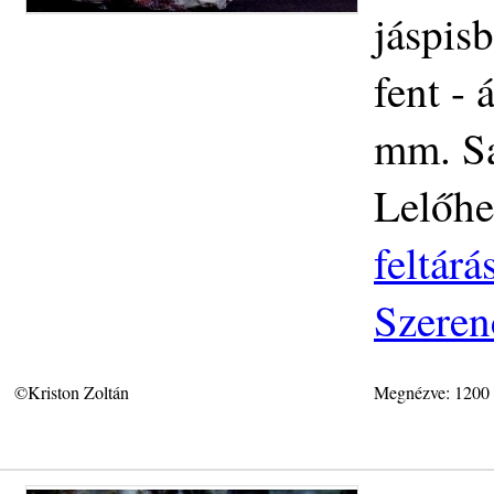
jáspisb
fent - 
mm. Saj
Lelőhe
feltár
Szeren
©Kriston Zoltán
Megnézve: 1200