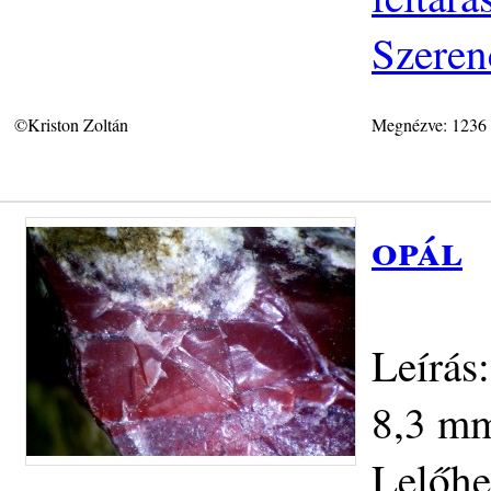
Szeren
©Kriston Zoltán
Megnézve: 1236
opál
Leírás
8,3 mm.
Lelőhe