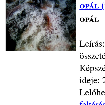
opál 
opál
Leírás
összet
Képszé
ideje: 
Lelőhe
feltár