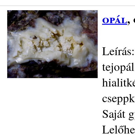
opál
,
Leírás
tejopá
hialit
cseppk
Saját g
Lelőhe