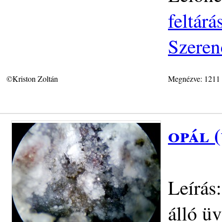
feltár
Szeren
©Kriston Zoltán
Megnézve: 1211
opál 
Leírás
álló ü