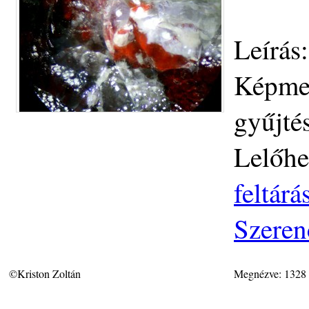
Leírás
Képmez
gyűjtés
Lelőhe
feltár
Szeren
©Kriston Zoltán
Megnézve: 1328