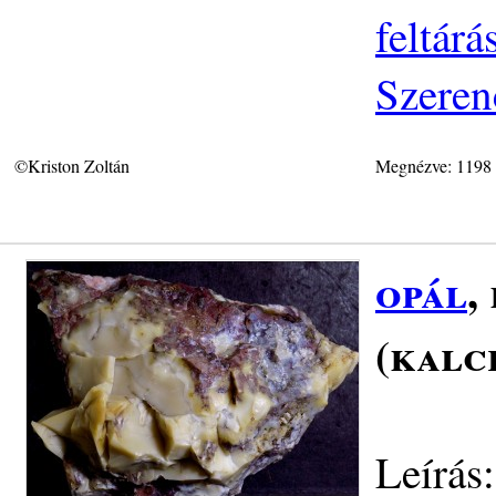
feltár
Szeren
©Kriston Zoltán
Megnézve: 1198
opál
,
(kalc
Leírás: