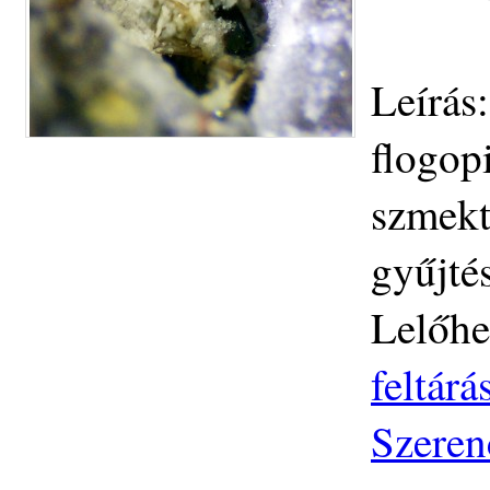
Leírás
flogop
szmekt
gyűjtés
Lelőhe
feltár
Szeren