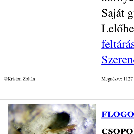
Saját g
Lelőhe
feltár
Szeren
©Kriston Zoltán
Megnézve: 1127
flogo
csopo