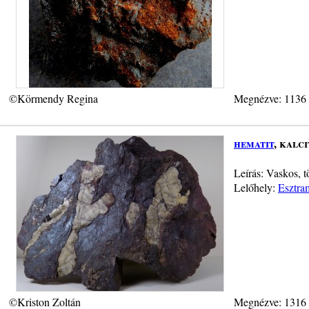
©Körmendy Regina
Megnézve: 1136
hematit
, kalci
Leírás: Vaskos, 
Lelőhely:
Esztra
©Kriston Zoltán
Megnézve: 1316