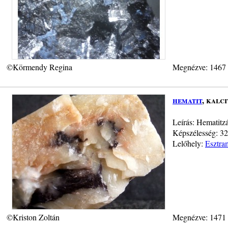
©Körmendy Regina
Megnézve: 1467
hematit
, kalci
Leírás: Hematitzá
Képszélesség: 32 
Lelőhely:
Esztra
©Kriston Zoltán
Megnézve: 1471