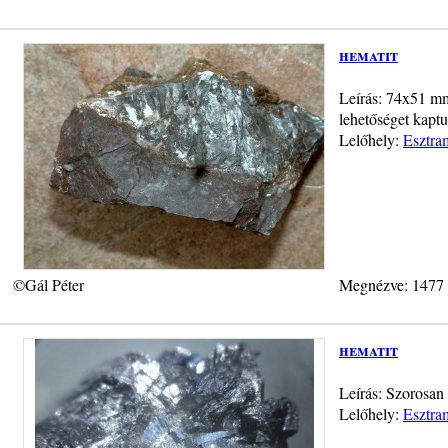
hematit
Leírás: 74x51 mm
lehetőséget kapt
Lelőhely:
Esztra
©Gál Péter
Megnézve: 1477
hematit
Leírás: Szorosan 
Lelőhely:
Esztra