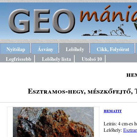
Nyitólap
Ásvány
Lelőhely
Cikk, Folyóirat
Legfrissebb
Lelőhely lista
Utolsó 10
he
Esztramos-hegy, mészkőfejtő,
hematit
Leírás: 4 cm-es 
Lelőhely:
Esztra