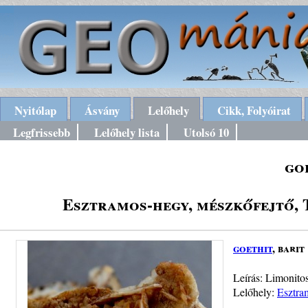
Nyitólap
Ásvány
Lelőhely
Cikk, Folyóirat
Legfrissebb
Lelőhely lista
Utolsó 10
go
Esztramos-hegy, mészkőfejtő,
goethit
, barit
Leírás: Limonitos
Lelőhely:
Esztra