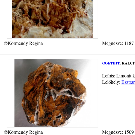
©Körmendy Regina
Megnézve: 1187
goethit
, kalci
Leírás: Limonit k
Lelőhely:
Esztra
©Körmendy Regina
Megnézve: 1509