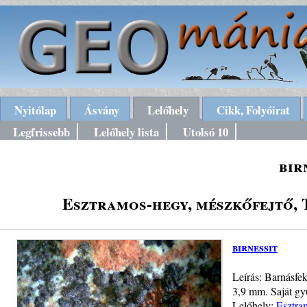
Nyitólap
Ásvány
Lelőhely
Cikk, Folyóirat
Legfrissebb
Lelőhely lista
Utolsó 10
bir
Esztramos-hegy, mészkőfejtő,
birnessit
Leírás: Barnásfe
3,9 mm. Saját gyű
Lelőhely:
Esztra