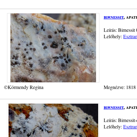
birnessit
, apa
Leírás: Birnessit
Lelőhely:
Esztra
©Körmendy Regina
Megnézve: 1818
birnessit
, apa
Leírás: Birnessit
Lelőhely:
Esztra