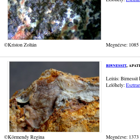
©Kriston Zoltán
Megnézve: 1085
birnessit
, apat
Leírás: Birnessit
Lelőhely:
Esztra
©Körmendy Regina
Megnézve: 1373