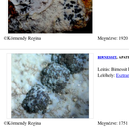
©Körmendy Regina
Megnézve: 1920
birnessit
, apa
Leírás: Birnessit
Lelőhely:
Esztra
©Körmendy Regina
Megnézve: 1751