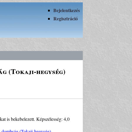
Bejelentkezés
Regisztráció
ág (Tokaji-hegység)
at is bekebelezett. Képszélesség: 4,0
si-dombság (Tokaji-hegység)