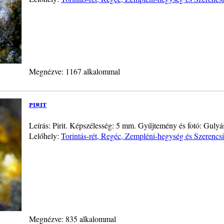
Megnézve: 1167 alkalommal
pirit
Leírás: Pirit. Képszélesség: 5 mm. Gyűjtemény és fotó: Gulyá
Lelőhely:
Torintás-rét, Regéc, Zempléni-hegység és Szerenc
Megnézve: 835 alkalommal