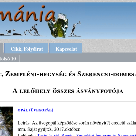
Cikk, Folyóirat
Kapcsolat
tolsó 10
c, Zempléni-hegység és Szerencsi-dombs
A lelőhely összes ásványfotója
opál (üvegopál)
Leírás: Az üvegopál képződése során növényi(?) eredetű szálak
mm. Saját gyűjtés, 2017.október.
Lelőhely:
Torintás-rét, Regéc, Zempléni-hegység és Szerenc