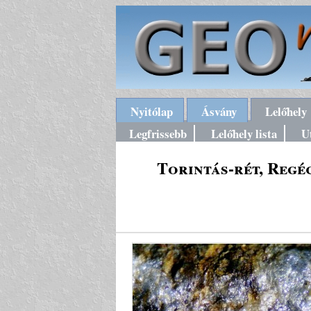
Nyitólap
Ásvány
Lelőhely
Legfrissebb
Lelőhely lista
U
Torintás-rét, Regé