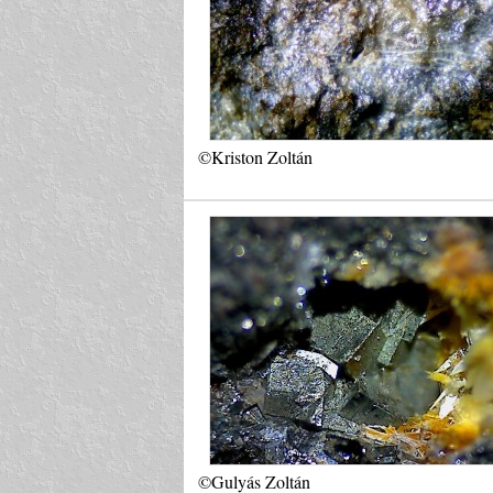
©Kriston Zoltán
©Gulyás Zoltán