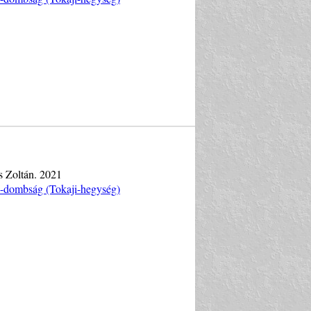
s Zoltán. 2021
si-dombság (Tokaji-hegység)