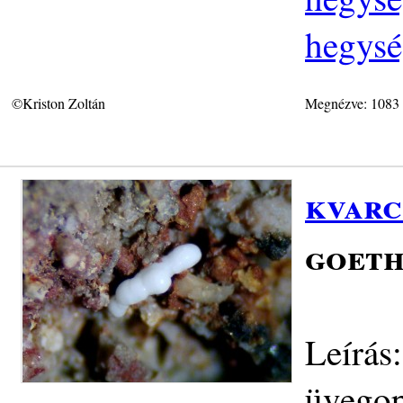
hegysé
©Kriston Zoltán
Megnézve: 1083
kvarc
goeth
Leírás
üvegop