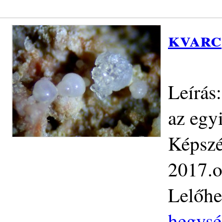
kvarc
Leírás
az egy
Képszé
2017.o
Lelőhe
hegysé