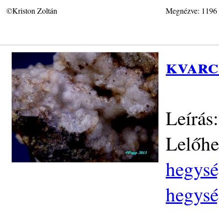
©Kriston Zoltán
Megnézve: 1196
kvarc
Leírás
Lelőhe
hegysé
hegysé