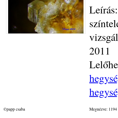
Leírás
színtel
vizsgá
2011
Lelőhe
hegysé
hegysé
©papp csaba
Megnézve: 1194