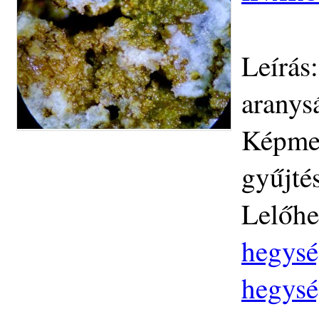
Leírás:
aranys
Képmez
gyűjté
Lelőhe
hegysé
hegysé