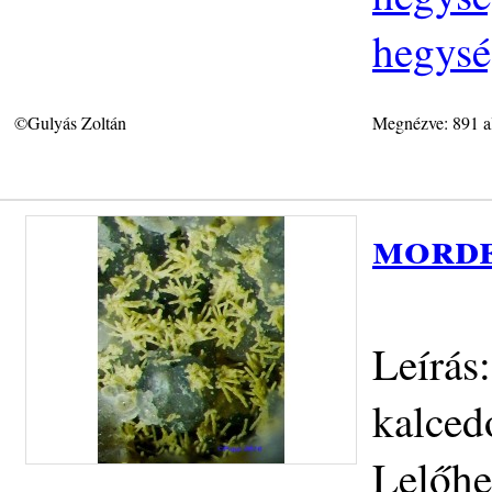
hegysé
©Gulyás Zoltán
Megnézve: 891 a
morde
Leírás
kalced
Lelőhe