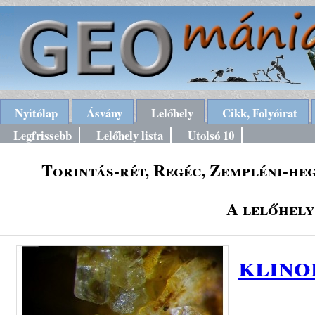
Nyitólap
Ásvány
Lelőhely
Cikk, Folyóirat
Legfrissebb
Lelőhely lista
Utolsó 10
Torintás-rét, Regéc, Zempléni-he
A lelőhely
klino