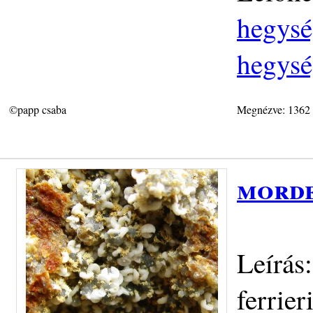
hegysé
hegysé
©papp csaba
Megnézve: 1362
morde
Leírás
ferrie