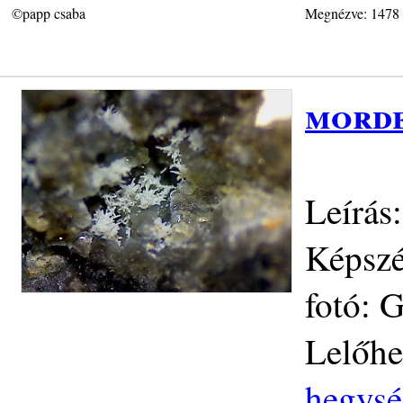
©papp csaba
Megnézve: 1478
morde
Leírás
Képszé
fotó: 
Lelőhe
hegysé