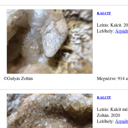
kalcit
Leírás: Kalcit. 
Lelőhely:
Árpádt
©Gulyás Zoltán
Megnézve: 914 a
kalcit
Leírás: Kalcit m
Zoltán. 2020
Lelőhely:
Árpádt