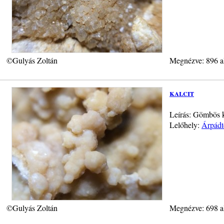
©Gulyás Zoltán
Megnézve: 896 a
kalcit
Leírás: Gömbös k
Lelőhely:
Árpádt
©Gulyás Zoltán
Megnézve: 698 a