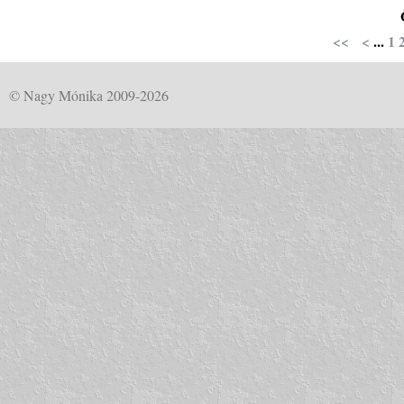
<<
<
...
1
© Nagy Mónika 2009-2026