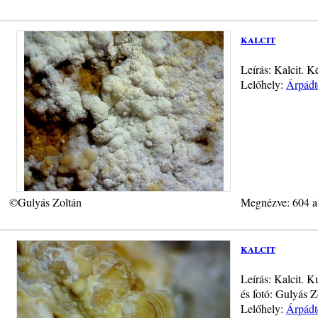
kalcit
Leírás: Kalcit. 
Lelőhely:
Árpádt
©Gulyás Zoltán
Megnézve: 604 a
kalcit
Leírás: Kalcit. 
és fotó: Gulyás Z
Lelőhely:
Árpádt