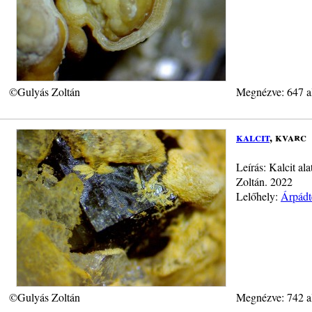
©Gulyás Zoltán
Megnézve: 647 a
kalcit
, kvarc
Leírás: Kalcit al
Zoltán. 2022
Lelőhely:
Árpádt
©Gulyás Zoltán
Megnézve: 742 a