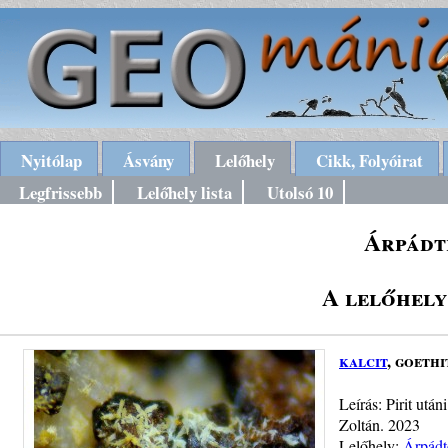
Nyitólap
Ásvány
Lelőhely
Cikk, Folyóirat
Legfrissebb
Lelőhely lista
Utolsó 10
Árpádt
A lelőhely
kalcit
, goethi
Leírás: Pirit utá
Zoltán. 2023
Lelőhely:
Árpádt