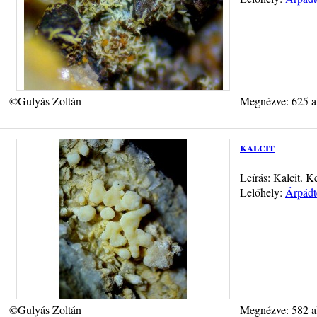
©Gulyás Zoltán
Megnézve: 625 a
kalcit
Leírás: Kalcit. 
Lelőhely:
Árpádt
©Gulyás Zoltán
Megnézve: 582 a