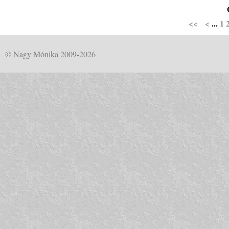
<<
<
...
1
© Nagy Mónika 2009-2026