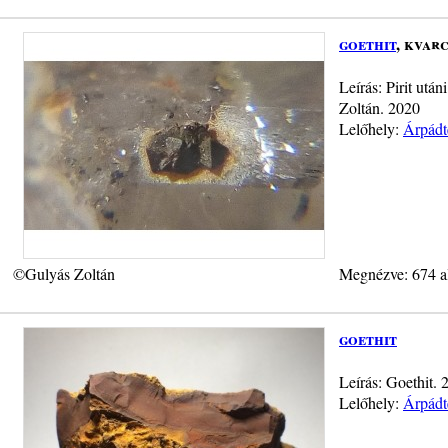
goethit
, kvar
Leírás: Pirit utá
Zoltán. 2020
Lelőhely:
Árpádt
©Gulyás Zoltán
Megnézve: 674 a
goethit
Leírás: Goethit.
Lelőhely:
Árpádt