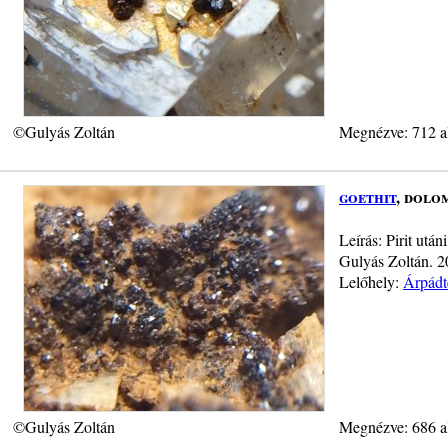
©Gulyás Zoltán
Megnézve: 712 a
goethit
, dolo
Leírás: Pirit utá
Gulyás Zoltán. 
Lelőhely:
Árpádt
©Gulyás Zoltán
Megnézve: 686 a