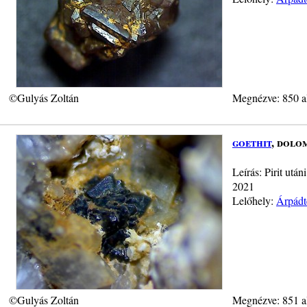
©Gulyás Zoltán
Megnézve: 850 a
goethit
, dolo
Leírás: Pirit ut
2021
Lelőhely:
Árpádt
©Gulyás Zoltán
Megnézve: 851 a