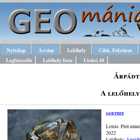
Nyitólap
Ásvány
Lelőhely
Cikk, Folyóirat
Legfrissebb
Lelőhely lista
Utolsó 10
Árpádt
A lelőhely
goethit
Leírás: Pirit utá
2022
Lelőhely:
Árpádt