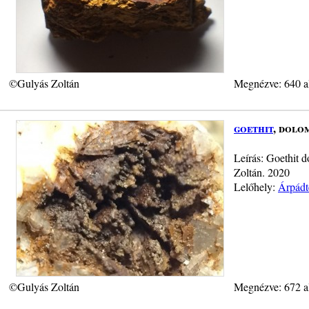
©Gulyás Zoltán
Megnézve: 640 a
goethit
, dolo
Leírás: Goethit 
Zoltán. 2020
Lelőhely:
Árpádt
©Gulyás Zoltán
Megnézve: 672 a