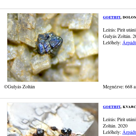
goethit
, dolo
Leírás: Pirit utá
Gulyás Zoltán. 
Lelőhely:
Árpádt
©Gulyás Zoltán
Megnézve: 668 a
goethit
, kvar
Leírás: Pirit utá
Zoltán. 2020
Lelőhely:
Árpádt