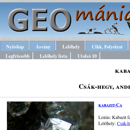
Nyitólap
Ásvány
Lelőhely
Cikk, Folyóirat
Legfrissebb
Lelőhely lista
Utolsó 10
kaba
Csák-hegy, and
kabazit-Ca
Leírás: Kabazit f
Lelőhely:
Csák-h