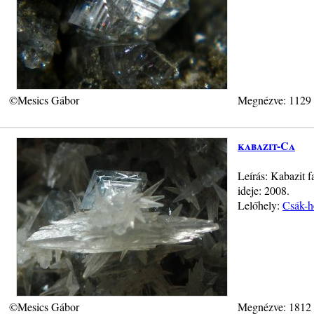
©Mesics Gábor
Megnézve: 1129
kabazit-Ca
Leírás: Kabazit f
ideje: 2008.
Lelőhely:
Csák-h
©Mesics Gábor
Megnézve: 1812