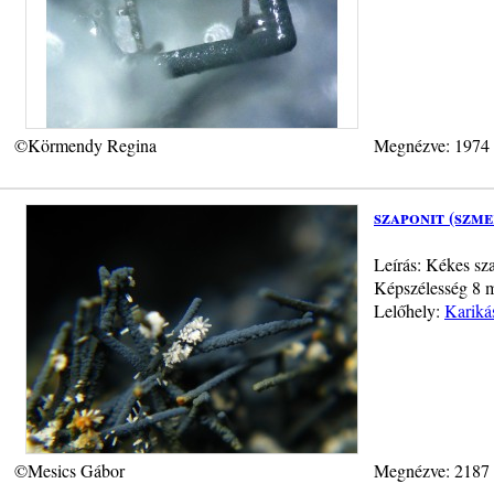
©Körmendy Regina
Megnézve: 1974
szaponit (szme
Leírás: Kékes sza
Képszélesség 8 
Lelőhely:
Kariká
©Mesics Gábor
Megnézve: 2187