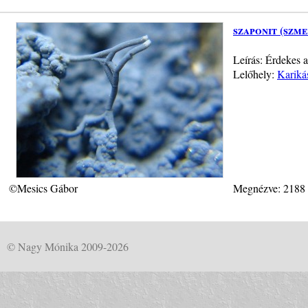
szaponit (szme
Leírás: Érdekes 
Lelőhely:
Kariká
©Mesics Gábor
Megnézve: 2188
© Nagy Mónika 2009-2026