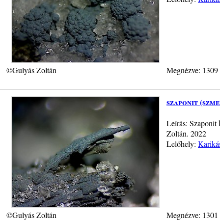
©Gulyás Zoltán
Megnézve: 1309
szaponit (szm
Leírás: Szaponit 
Zoltán. 2022
Lelőhely:
Kariká
©Gulyás Zoltán
Megnézve: 1301