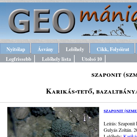
Nyitólap
Ásvány
Lelőhely
Cikk, Folyóirat
Legfrissebb
Lelőhely lista
Utolsó 10
szaponit (sz
Karikás-tető, bazaltbánya
szaponit (szm
Leírás: Szaponit 
Gulyás Zoltán. 
Lelőhely:
Kariká