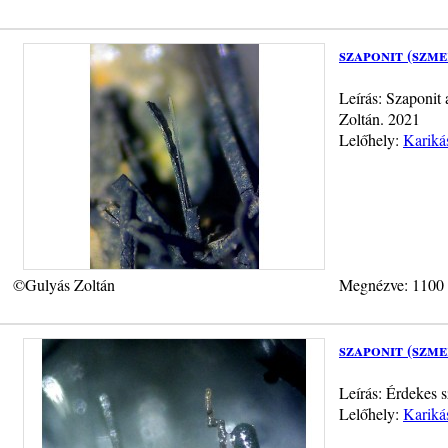
szaponit (szm
Leírás: Szaponit
Zoltán. 2021
Lelőhely:
Kariká
©Gulyás Zoltán
Megnézve: 1100
szaponit (szme
Leírás: Érdekes s
Lelőhely:
Kariká