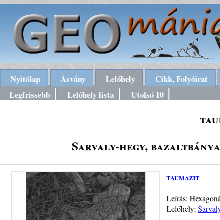
Nyitólap
Ásvány
Lelőhely
Cikk, Folyóirat
Legfrissebb
Lelőhely lista
Utolsó 10
tau
Sarvaly-hegy, bazaltbánya
taumazit
Leírás: Hexagonál
Lelőhely:
Sarval