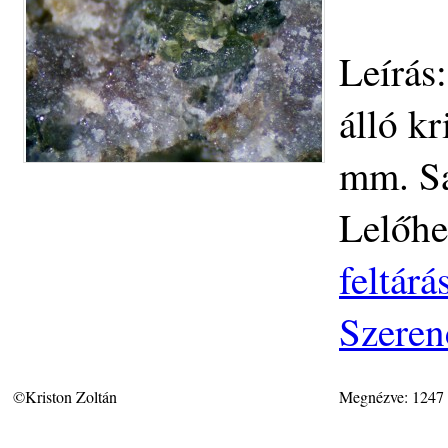
Leírás
álló kr
mm. Sa
Lelőhe
feltár
Szeren
©Kriston Zoltán
Megnézve: 1247