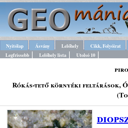
Nyitólap
Ásvány
Lelőhely
Cikk, Folyóirat
Legfrissebb
Lelőhely lista
Utolsó 10
pir
Rókás-tető környéki feltárások, Ó
(To
diops