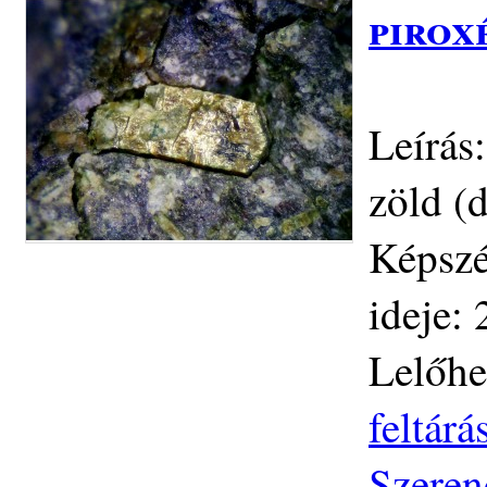
pirox
Leírás
zöld (
Képszé
ideje: 
Lelőhe
feltár
Szeren