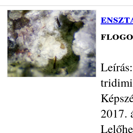
enszt
flogo
Leírás:
tridim
Képszé
2017. á
Lelőhe