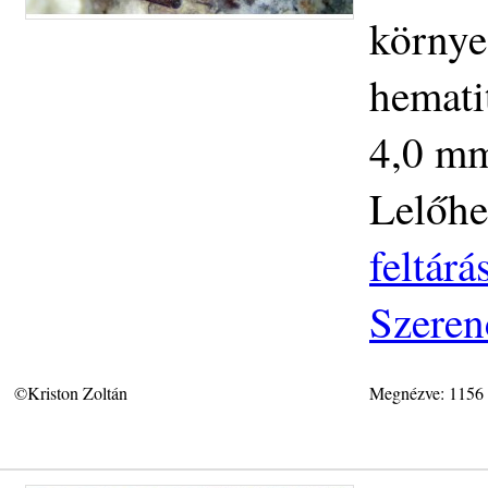
környez
hemati
4,0 mm.
Lelőhe
feltár
Szeren
©Kriston Zoltán
Megnézve: 1156