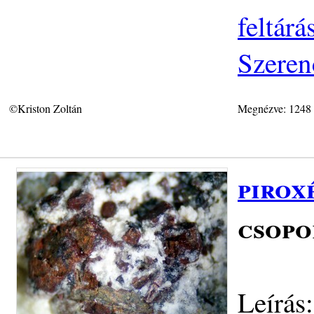
feltár
Szeren
©Kriston Zoltán
Megnézve: 1248
pirox
csopo
Leírás