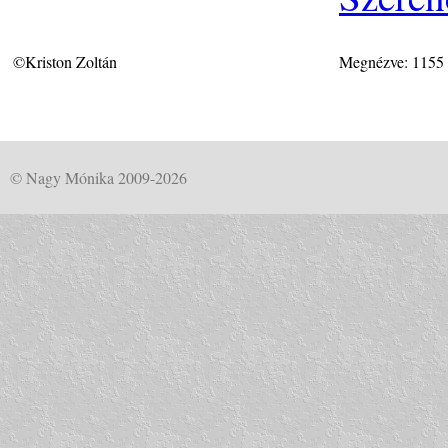
©Kriston Zoltán
Megnézve: 1155
© Nagy Mónika 2009-2026