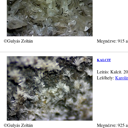
©Gulyás Zoltán
Megnézve: 915 a
kalcit
Leírás: Kalcit. 
Lelőhely:
Karoli
©Gulyás Zoltán
Megnézve: 925 a