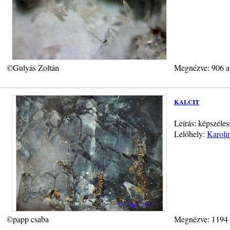
©Gulyás Zoltán
Megnézve: 906 a
kalcit
Leírás: képszéles
Lelőhely:
Karoli
©papp csaba
Megnézve: 1194