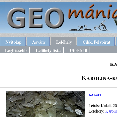
Nyitólap
Ásvány
Lelőhely
Cikk, Folyóirat
Legfrissebb
Lelőhely lista
Utolsó 10
ka
Karolina-kü
kalcit
Leírás: Kalcit. 
Lelőhely:
Karoli