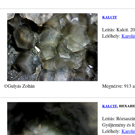
kalcit
Leírás: Kalcit. 
Lelőhely:
Karoli
©Gulyás Zoltán
Megnézve: 913 a
kalcit
, hexahi
Leírás: Rózsaszí
Gyűjtemény és fo
Lelőhely:
Karoli