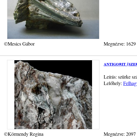
©Mesics Gábor
Megnézve: 1629
antigorit (sze
Leírás: szürke sz
Lelőhely:
Felhag
©Körmendy Regina
Megnézve: 2097