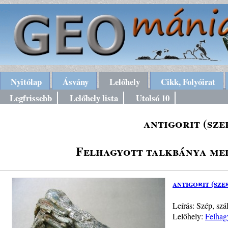
Nyitólap
Ásvány
Lelőhely
Cikk, Folyóirat
Legfrissebb
Lelőhely lista
Utolsó 10
antigorit (sze
Felhagyott talkbánya med
antigorit (sze
Leírás: Szép, szá
Lelőhely:
Felhag