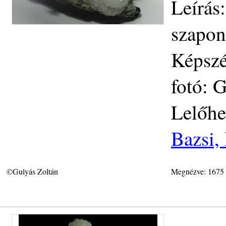
Leírás
szaponi
Képszé
fotó: 
Lelőhe
Bazsi,
©Gulyás Zoltán
Megnézve: 1675