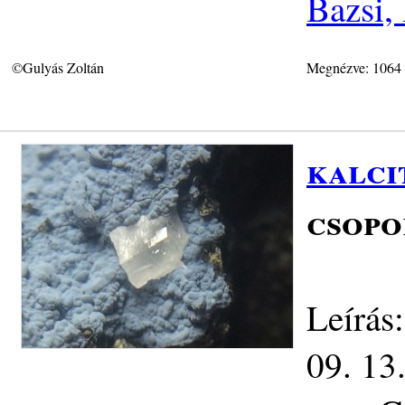
Bazsi,
©Gulyás Zoltán
Megnézve: 1064
kalci
csopo
Leírás:
09. 13