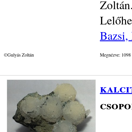
Zoltán
Lelőhe
Bazsi,
©Gulyás Zoltán
Megnézve: 1098
kalci
csopo