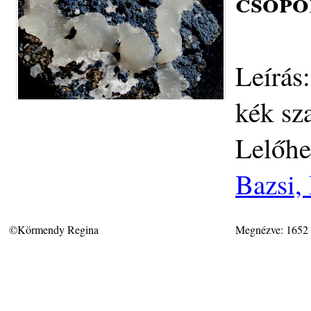
csopo
Leírás
kék sz
Lelőhe
Bazsi,
©Körmendy Regina
Megnézve: 1652