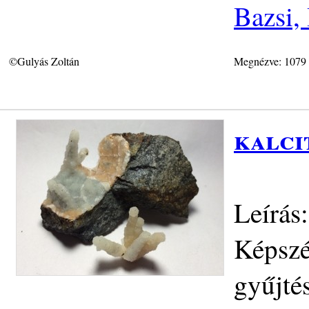
Bazsi,
©Gulyás Zoltán
Megnézve: 1079
kalci
Leírás:
Képszé
gyűjté