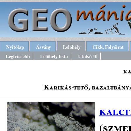
Nyitólap
Ásvány
Lelőhely
Cikk, Folyóirat
Legfrissebb
Lelőhely lista
Utolsó 10
ka
Karikás-tető, bazaltbánya
kalci
(szme