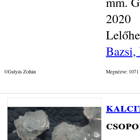
mm. Gy
2020
Lelőhe
Bazsi,
©Gulyás Zoltán
Megnézve: 1071
kalci
csopo