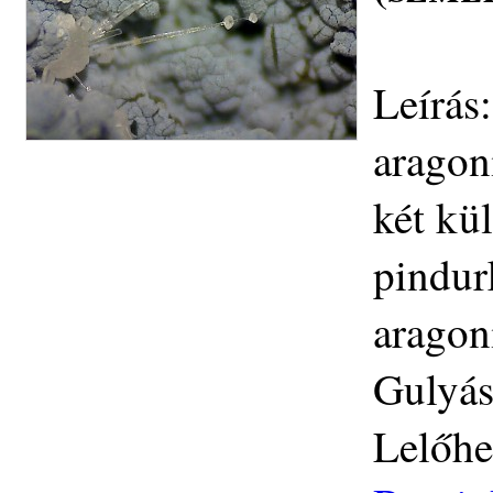
Leírás
aragon
két kül
pindurk
aragon
Gulyás
Lelőhe