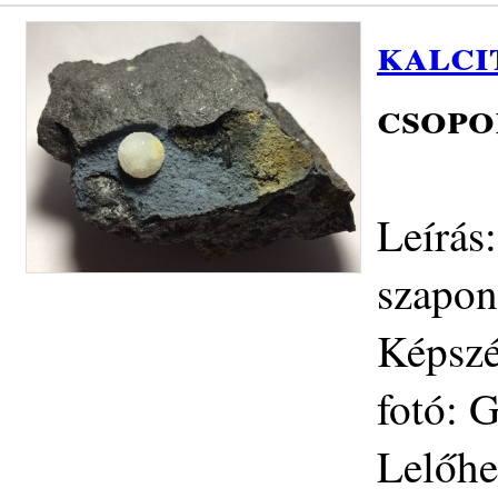
kalci
csopo
Leírás
szapon
Képszé
fotó: 
Lelőhe