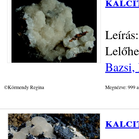
kalci
Leírás
Lelőhe
Bazsi,
©Körmendy Regina
Megnézve: 999 a
kalci