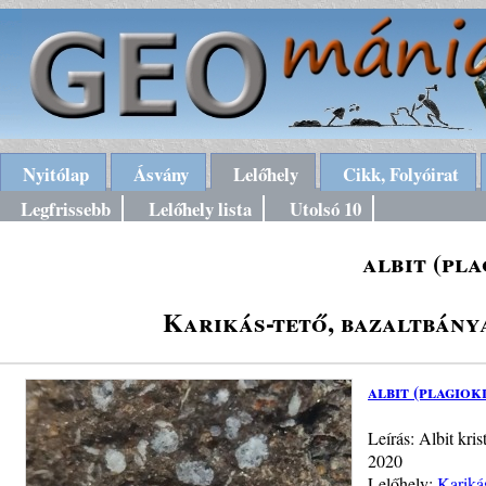
Nyitólap
Ásvány
Lelőhely
Cikk, Folyóirat
Legfrissebb
Lelőhely lista
Utolsó 10
albit (pl
Karikás-tető, bazaltbánya
albit (plagiok
Leírás: Albit kri
2020
Lelőhely:
Kariká