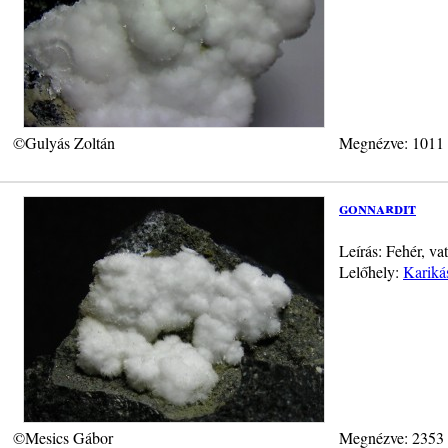
©Gulyás Zoltán
Megnézve: 1011
gonnardit
Leírás: Fehér, v
Lelőhely:
Kariká
©Mesics Gábor
Megnézve: 2353