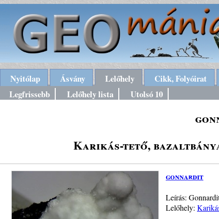
Nyitólap
Ásvány
Lelőhely
Cikk, Folyóirat
Legfrissebb
Lelőhely lista
Utolsó 10
gon
Karikás-tető, bazaltbánya
gonnardit
Leírás: Gonnardi
Lelőhely:
Kariká