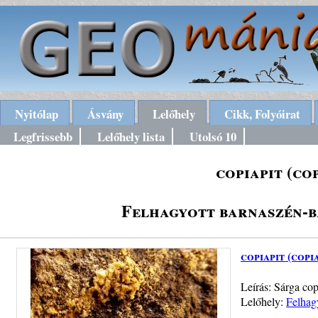
Nyitólap
Ásvány
Lelőhely
Cikk, Folyóirat
Legfrissebb
Lelőhely lista
Utolsó 10
copiapit (co
Felhagyott barnaszén-b
copiapit (copi
Leírás: Sárga co
Lelőhely:
Felhag