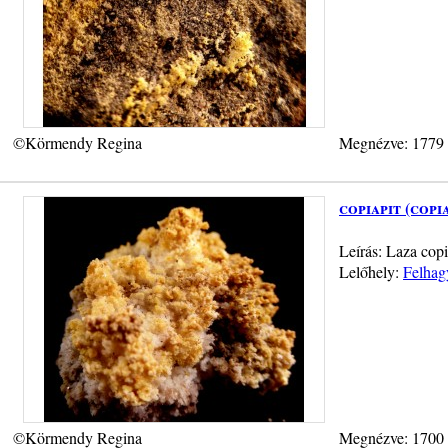
©Körmendy Regina
Megnézve: 1779
copiapit (copi
Leírás: Laza copi
Lelőhely:
Felhag
©Körmendy Regina
Megnézve: 1700